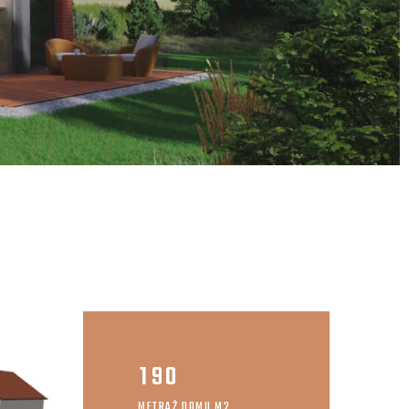
1
9
0
METRAŻ DOMU M2