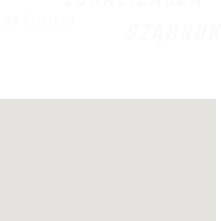
 od Olsztyna
SZĄBRUK