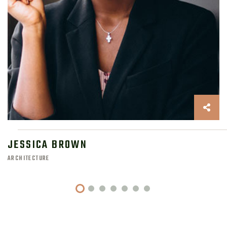
 BROWN
MIKE 
ARCHITEC